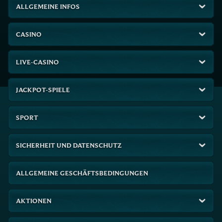
ALLGEMEINE INFOS
CASINO
LIVE-CASINO
JACKPOT-SPIELE
SPORT
SICHERHEIT UND DATENSCHUTZ
ALLGEMEINE GESCHÄFTSBEDINGUNGEN
AKTIONEN