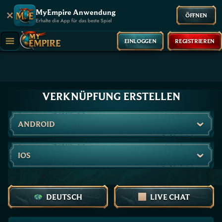
MyEmpire Anwendung
ÖFFNEN
Erhalte die App für das beste Spiel
EINLOGGEN
REGISTRIEREN
VERKNÜPFUNG ERSTELLEN
ANDROID
IOS
DEUTSCH
LIVE CHAT